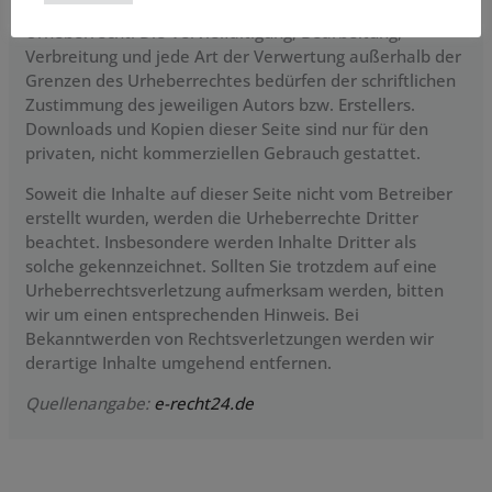
Werke auf diesen Seiten unterliegen dem deutschen
Urheberrecht. Die Vervielfältigung, Bearbeitung,
Verbreitung und jede Art der Verwertung außerhalb der
Grenzen des Urheberrechtes bedürfen der schriftlichen
Zustimmung des jeweiligen Autors bzw. Erstellers.
Downloads und Kopien dieser Seite sind nur für den
privaten, nicht kommerziellen Gebrauch gestattet.
Soweit die Inhalte auf dieser Seite nicht vom Betreiber
erstellt wurden, werden die Urheberrechte Dritter
beachtet. Insbesondere werden Inhalte Dritter als
solche gekennzeichnet. Sollten Sie trotzdem auf eine
Urheberrechtsverletzung aufmerksam werden, bitten
wir um einen entsprechenden Hinweis. Bei
Bekanntwerden von Rechtsverletzungen werden wir
derartige Inhalte umgehend entfernen.
Quellenangabe:
e-recht24.de