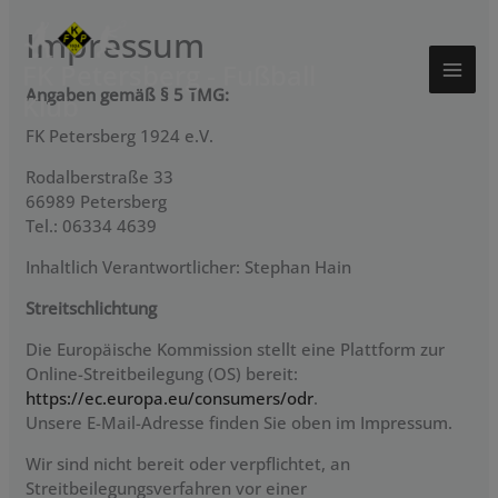
Zum
Impressum
Inhalt
springen
FK Petersberg - Fußball
Angaben gemäß § 5 TMG:
Klub
FK Petersberg 1924 e.V.
Rodalberstraße 33
66989 Petersberg
Tel.: 06334 4639
Inhaltlich Verantwortlicher: Stephan Hain
Streitschlichtung
Die Europäische Kommission stellt eine Plattform zur
Online-Streitbeilegung (OS) bereit:
https://ec.europa.eu/consumers/odr
.
Unsere E-Mail-Adresse finden Sie oben im Impressum.
Wir sind nicht bereit oder verpflichtet, an
Streitbeilegungsverfahren vor einer