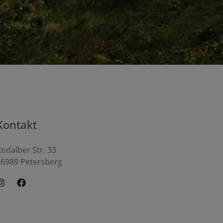
Kontakt
odalber Str. 33
66989 Petersberg