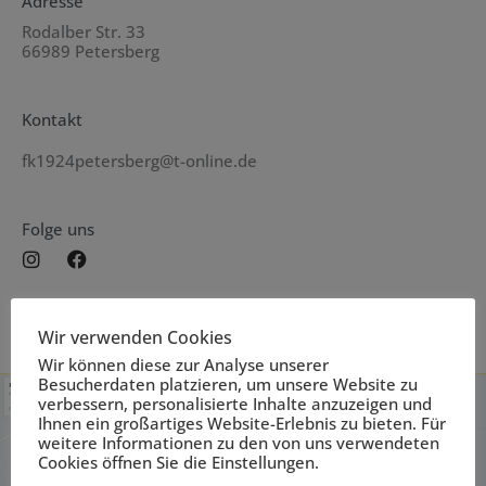
Adresse
Rodalber Str. 33
66989 Petersberg
Kontakt
fk1924petersberg@t-online.de
Folge uns
I
F
n
a
s
c
t
e
a
b
Wir verwenden Cookies
g
o
Wir können diese zur Analyse unserer
r
o
Besucherdaten platzieren, um unsere Website zu
a
k
verbessern, personalisierte Inhalte anzuzeigen und
m
Ihnen ein großartiges Website-Erlebnis zu bieten. Für
weitere Informationen zu den von uns verwendeten
Cookies öffnen Sie die Einstellungen.